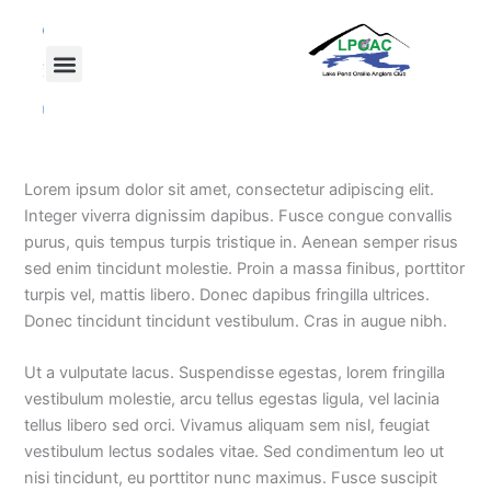
Skip
F
T
Y
a
w
o
to
c
i
u
content
e
t
t
b
t
u
o
e
b
o
r
e
k
Lorem ipsum dolor sit amet, consectetur adipiscing elit.
Integer viverra dignissim dapibus. Fusce congue convallis
purus, quis tempus turpis tristique in. Aenean semper risus
sed enim tincidunt molestie. Proin a massa finibus, porttitor
turpis vel, mattis libero. Donec dapibus fringilla ultrices.
Donec tincidunt tincidunt vestibulum. Cras in augue nibh.
Ut a vulputate lacus. Suspendisse egestas, lorem fringilla
vestibulum molestie, arcu tellus egestas ligula, vel lacinia
tellus libero sed orci. Vivamus aliquam sem nisl, feugiat
vestibulum lectus sodales vitae. Sed condimentum leo ut
nisi tincidunt, eu porttitor nunc maximus. Fusce suscipit